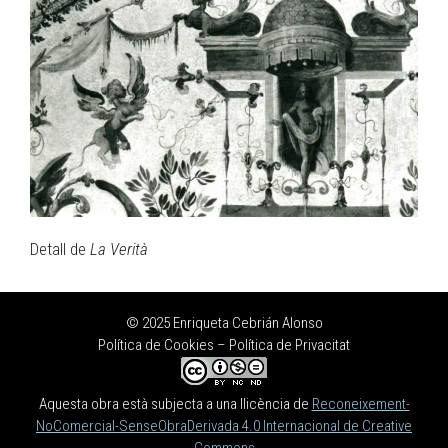
Detall de
La Verità
© 2025 Enriqueta Cebrián Alonso
Política de Cookies
–
Política de Privacitat
Aquesta obra està subjecta a una llicència de
Reconeixement-
NoComercial-SenseObraDerivada 4.0 Internacional de Creative
Commons