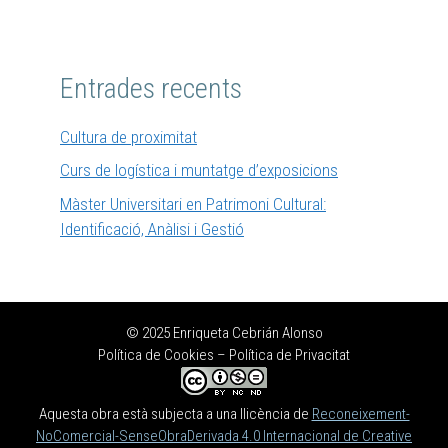
Entrades recents
Cultura de proximitat
Curs de logística i muntatge d’exposicions
Màster Universitari en Patrimoni Cultural:
Identificació, Anàlisi i Gestió
© 2025 Enriqueta Cebrián Alonso
Política de Cookies
–
Política de Privacitat
Aquesta obra està subjecta a una llicència de
Reconeixement-
NoComercial-SenseObraDerivada 4.0 Internacional de Creative