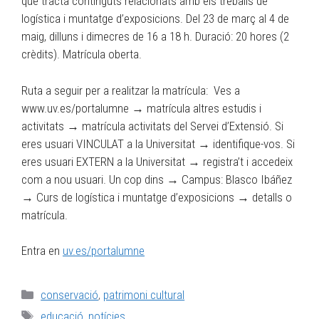
que tracta continguts relacionats amb els treballs de
logística i muntatge d’exposicions. Del 23 de març al 4 de
maig, dilluns i dimecres de 16 a 18 h. Duració: 20 hores (2
crèdits). Matrícula oberta.
Ruta a seguir per a realitzar la matrícula: Ves a
www.uv.es/portalumne → matrícula altres estudis i
activitats → matrícula activitats del Servei d’Extensió. Si
eres usuari VINCULAT a la Universitat → identifique-vos. Si
eres usuari EXTERN a la Universitat → registra’t i accedeix
com a nou usuari. Un cop dins → Campus: Blasco Ibáñez
→ Curs de logística i muntatge d’exposicions → detalls o
matrícula.
Entra en
uv.es/portalumne
conservació
,
patrimoni cultural
educació
,
notícies